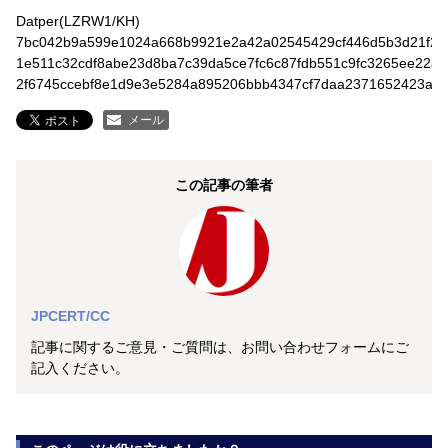
Datper(LZRW1/KH)
7bc042b9a599e1024a668b9921e2a42a02545429cf446d5b3d21f20
1e511c32cdf8abe23d8ba7c39da5ce7fc6c87fdb551c9fc3265ee22a
2f6745ccebf8e1d9e3e5284a895206bbb4347cf7daa2371652423aa9
メール
この記事の筆者
JPCERT/CC
記事に関するご意見・ご質問は、お問い合わせフォームにご
記入ください。