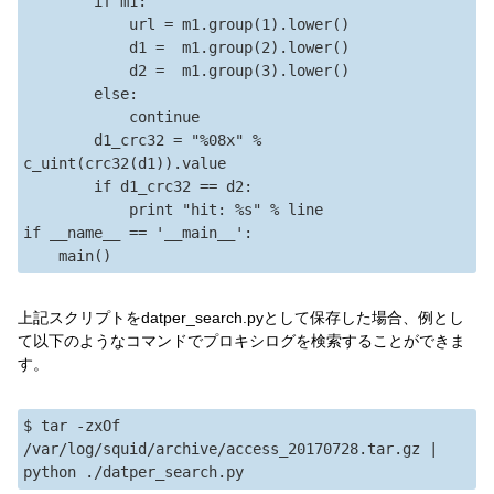
        if m1:

            url = m1.group(1).lower()

            d1 =  m1.group(2).lower()

            d2 =  m1.group(3).lower()

        else:

            continue

        d1_crc32 = "%08x" % 
c_uint(crc32(d1)).value

        if d1_crc32 == d2:

            print "hit: %s" % line

if __name__ == '__main__':

上記スクリプトをdatper_search.pyとして保存した場合、例とし
て以下のようなコマンドでプロキシログを検索することができま
す。
$ tar -zxOf 
/var/log/squid/archive/access_20170728.tar.gz | 
python ./datper_search.py