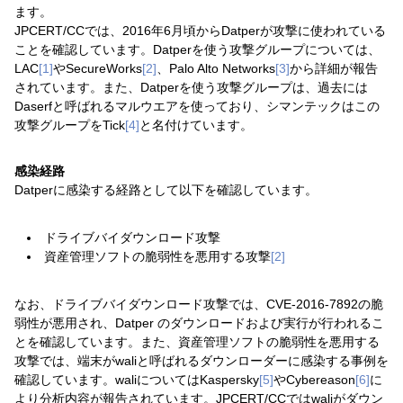
ます。
JPCERT/CCでは、2016年6月頃からDatperが攻撃に使われている
ことを確認しています。Datperを使う攻撃グループについては、
LAC
[1]
やSecureWorks
[2]
、Palo Alto Networks
[3]
から詳細が報告
されています。また、Datperを使う攻撃グループは、過去には
Daserfと呼ばれるマルウエアを使っており、シマンテックはこの
攻撃グループをTick
[4]
と名付けています。
感染経路
Datperに感染する経路として以下を確認しています。
ドライブバイダウンロード攻撃
資産管理ソフトの脆弱性を悪用する攻撃
[2]
なお、ドライブバイダウンロード攻撃では、CVE-2016-7892の脆
弱性が悪用され、Datper のダウンロードおよび実行が行われるこ
とを確認しています。また、資産管理ソフトの脆弱性を悪用する
攻撃では、端末がwaliと呼ばれるダウンローダーに感染する事例を
確認しています。waliについてはKaspersky
[5]
やCybereason
[6]
に
より分析内容が報告されています。JPCERT/CCではwaliがダウン