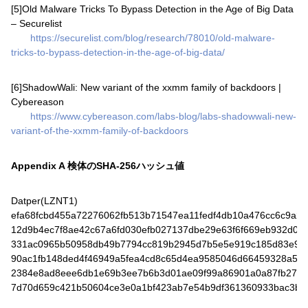
[5]Old Malware Tricks To Bypass Detection in the Age of Big Data
– Securelist
https://securelist.com/blog/research/78010/old-malware-
tricks-to-bypass-detection-in-the-age-of-big-data/
[6]ShadowWali: New variant of the xxmm family of backdoors |
Cybereason
https://www.cybereason.com/labs-blog/labs-shadowwali-new-
variant-of-the-xxmm-family-of-backdoors
Appendix A 検体のSHA-256ハッシュ値
Datper(LZNT1)
efa68fcbd455a72276062fb513b71547ea11fedf4db10a476cc6c9a2fa
12d9b4ec7f8ae42c67a6fd030efb027137dbe29e63f6f669eb932d029
331ac0965b50958db49b7794cc819b2945d7b5e5e919c185d83e99
90ac1fb148ded4f46949a5fea4cd8c65d4ea9585046d66459328a586
2384e8ad8eee6db1e69b3ee7b6b3d01ae09f99a86901a0a87fb2788
7d70d659c421b50604ce3e0a1bf423ab7e54b9df361360933bac3bb