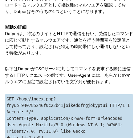
ロードするマルウエアとして複数種のマルウエアを確認してお
り、Datperはそのうちの1つということになります。
挙動の詳細
Datperは、特定のサイトとHTTPで通信を行い、受信したコマンド
に応じて動作するマルウエアです。通信を行う時間帯を設定値と
して持っており、設定された特定の時間帯にしか通信しないとい
う特徴があります。
以下はDatperがC&Cサーバに対してコマンドを要求する際に送信
するHTTPリクエストの例です。User-Agent には、あらかじめマ
ルウエアに固定で設定されている文字列が使われます。
GET /hoge/index.php?
fnyup=940785246f0c22b41joikeddfngjokyptui HTTP/1.1

Accept: */*

Content-Type: application/x-www-form-urlencoded

User-Agent: Mozilla/5.0 (Windows NT 6.1; WOW64; 
Trident/7.0; rv:11.0) like Gecko

Host: [ホスト名]
