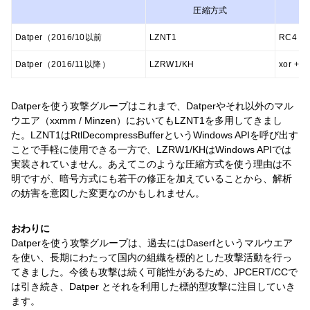
圧縮方式
Datper（2016/10以前
LZNT1
RC4
Datper（2016/11以降）
LZRW1/KH
xor + 
Datperを使う攻撃グループはこれまで、Datperやそれ以外のマル
ウエア（xxmm / Minzen）においてもLZNT1を多用してきまし
た。LZNT1はRtlDecompressBufferというWindows APIを呼び出す
ことで手軽に使用できる一方で、LZRW1/KHはWindows APIでは
実装されていません。あえてこのような圧縮方式を使う理由は不
明ですが、暗号方式にも若干の修正を加えていることから、解析
の妨害を意図した変更なのかもしれません。
おわりに
Datperを使う攻撃グループは、過去にはDaserfというマルウエア
を使い、長期にわたって国内の組織を標的とした攻撃活動を行っ
てきました。今後も攻撃は続く可能性があるため、JPCERT/CCで
は引き続き、Datper とそれを利用した標的型攻撃に注目していき
ます。