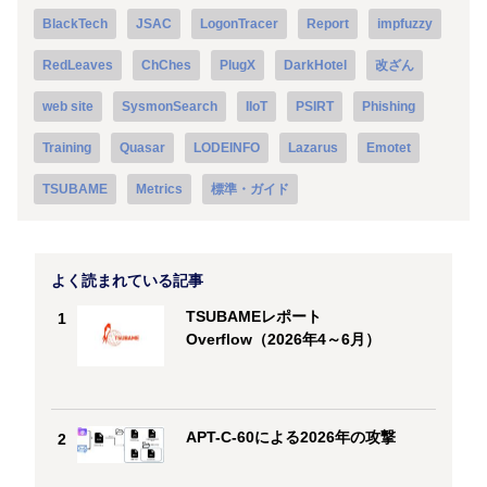
BlackTech
JSAC
LogonTracer
Report
impfuzzy
RedLeaves
ChChes
PlugX
DarkHotel
改ざん
web site
SysmonSearch
IIoT
PSIRT
Phishing
Training
Quasar
LODEINFO
Lazarus
Emotet
TSUBAME
Metrics
標準・ガイド
よく読まれている記事
TSUBAMEレポート
1
Overflow（2026年4～6月）
APT-C-60による2026年の攻撃
2