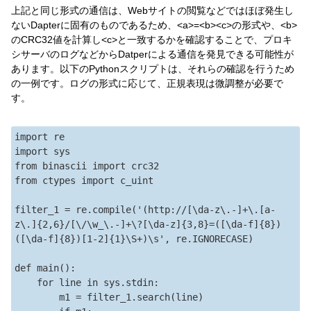
上記と同じ形式の通信は、Webサイトの閲覧などではほぼ発生し
ないDapterに固有のものであるため、<a>=<b><c>の形式や、<b>
のCRC32値を計算し<c>と一致するかを確認することで、プロキ
シサーバのログなどからDatperによる通信を発見できる可能性が
あります。以下のPythonスクリプトは、それらの確認を行うため
の一例です。ログの形式に応じて、正規表現は微調整が必要で
す。
import re

import sys

from binascii import crc32

from ctypes import c_uint

filter_1 = re.compile('(http://[\da-z\.-]+\.[a-
z\.]{2,6}/[\/\w_\.-]+\?[\da-z]{3,8}=([\da-f]{8})
([\da-f]{8})[1-2]{1}\S+)\s', re.IGNORECASE)

def main():

    for line in sys.stdin:

        m1 = filter_1.search(line)
