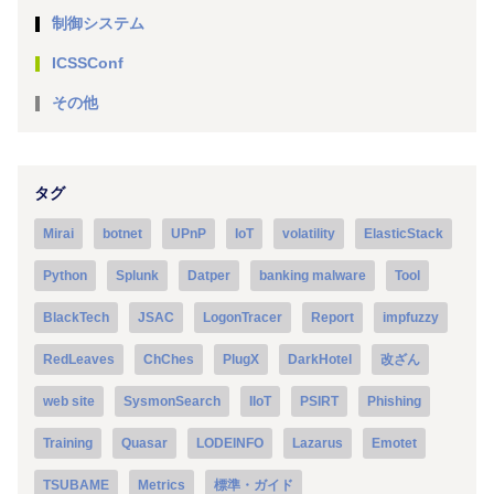
制御システム
ICSSConf
その他
タグ
Mirai
botnet
UPnP
IoT
volatility
ElasticStack
Python
Splunk
Datper
banking malware
Tool
BlackTech
JSAC
LogonTracer
Report
impfuzzy
RedLeaves
ChChes
PlugX
DarkHotel
改ざん
web site
SysmonSearch
IIoT
PSIRT
Phishing
Training
Quasar
LODEINFO
Lazarus
Emotet
TSUBAME
Metrics
標準・ガイド