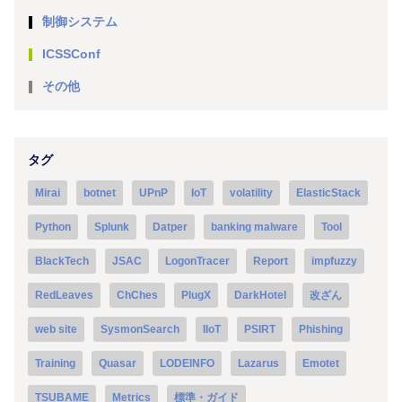
制御システム
ICSSConf
その他
タグ
Mirai
botnet
UPnP
IoT
volatility
ElasticStack
Python
Splunk
Datper
banking malware
Tool
BlackTech
JSAC
LogonTracer
Report
impfuzzy
RedLeaves
ChChes
PlugX
DarkHotel
改ざん
web site
SysmonSearch
IIoT
PSIRT
Phishing
Training
Quasar
LODEINFO
Lazarus
Emotet
TSUBAME
Metrics
標準・ガイド