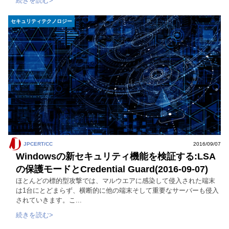
続きを読む>
セキュリティテクノロジー
JPCERT/CC
2016/09/07
Windowsの新セキュリティ機能を検証する:LSA
の保護モードとCredential Guard(2016-09-07)
ほとんどの標的型攻撃では、マルウエアに感染して侵入された端末
は1台にとどまらず、横断的に他の端末そして重要なサーバーも侵入
されていきます。こ...
続きを読む>