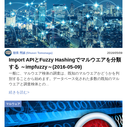
朝長 秀誠 (Shusei Tomonaga)
2016/05/09
Import APIとFuzzy Hashingでマルウエアを分類
する ～impfuzzy～(2016-05-09)
一般に、マルウエア検体の調査は、既知のマルウエアかどうかを判
別することから始めます。データベース化された多数の既知のマル
ウエアと調査検体との...
続きを読む>
マルウェア