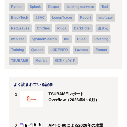
Python
Splunk
Datper
banking malware
Tool
BlackTech
JSAC
LogonTracer
Report
impfuzzy
RedLeaves
ChChes
PlugX
DarkHotel
改ざん
web site
SysmonSearch
IIoT
PSIRT
Phishing
Training
Quasar
LODEINFO
Lazarus
Emotet
TSUBAME
Metrics
標準・ガイド
よく読まれている記事
TSUBAMEレポート
1
Overflow（2026年4～6月）
APT-C-60による2026年の攻撃
2