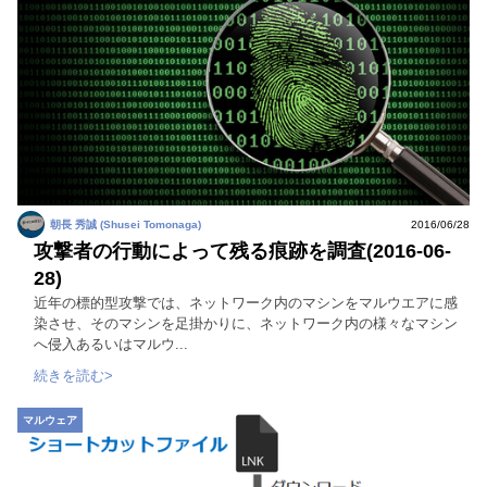
朝長 秀誠 (Shusei Tomonaga)
2016/06/28
攻撃者の行動によって残る痕跡を調査(2016-06-
28)
近年の標的型攻撃では、ネットワーク内のマシンをマルウエアに感
染させ、そのマシンを足掛かりに、ネットワーク内の様々なマシン
へ侵入あるいはマルウ...
続きを読む>
マルウェア