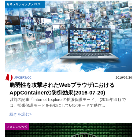
セキュリティテクノロジー
JPCERT/CC
2016/07/20
脆弱性を攻撃されたWebブラウザにおける
AppContainerの防御効果(2016-07-20)
以前の記事「Internet Explorerの拡張保護モード」 (2015年8月) で
は、拡張保護モードを有効にして64bitモードで動作...
続きを読む>
フォレンジック