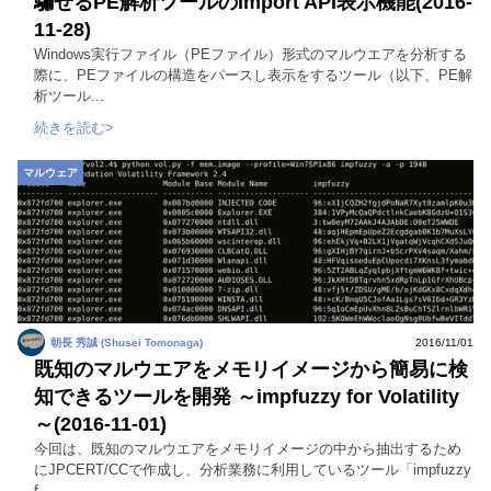
騙せるPE解析ツールのImport API表示機能(2016-
11-28)
Windows実行ファイル（PEファイル）形式のマルウエアを分析する
際に、PEファイルの構造をパースし表示をするツール（以下、PE解
析ツール...
続きを読む>
マルウェア
朝長 秀誠 (Shusei Tomonaga)
2016/11/01
既知のマルウエアをメモリイメージから簡易に検
知できるツールを開発 ～impfuzzy for Volatility
～(2016-11-01)
今回は、既知のマルウエアをメモリイメージの中から抽出するため
にJPCERT/CCで作成し、分析業務に利用しているツール「impfuzzy
f...