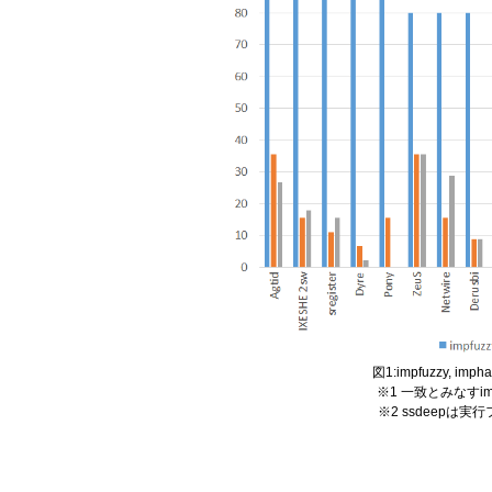
図1:impfuzzy, imp
※1 一致とみなすimpfuzzy
※2 ssdeepは