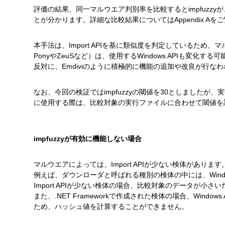
評価の結果、同一マルウエア判別率を比較するとimpfuzz
とが分かります。詳細な比較結果についてはAppendix Aを
本手法は、Import APIを基に類似度を判定しているた
PonyやZeuSなど）は、使用するWindows APIも変
反対に、Emdiviのように積極的に機能の追加や改良が行
なお、今回の検証ではimpfuzzyの閾値を30としました
に使用する際は、比較対象の実行ファイルに合わせて閾値を
impfuzzyが有効に機能しない場合
マルウエアによっては、Import APIが少ない検体があります
例えば、ダウンローダと呼ばれる種別の検体の中には、Wind
Import APIが少ない検体の場合、比較対象のデータが小
また、.NET Frameworkで作成された検体の場合、Win
ため、ハッシュ値を計算することができません。