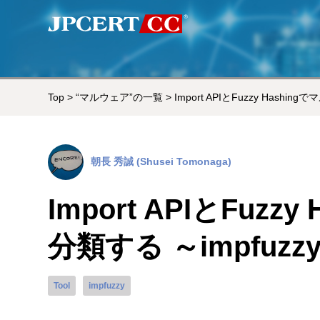
Top
>
“マルウェア”の一覧
> Import APIとFuzzy Hashin
朝長 秀誠 (Shusei Tomonaga)
Import APIとFuz
分類する ～impfuzzy～
Tool
impfuzzy