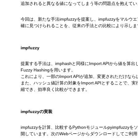
追加されると異なる値になってしまう等の問題点を抱えてい
今回は、新たな手法impfuzzyを提案し、impfuzzy
確に見つけられることを、従来の手法との比較により示しま
impfuzzy
提案する手法は、imphashと同様にImport APIから値を算出
Fuzzy Hashingを用います。
これにより、一部のImport APIが追加、変更されただけ
また、ハッシュ値計算の対象をImport APIとすることで、実
縮でき、効率良く比較ができます。
impfuzzyの実装
impfuzzyを計算、比較するPythonモジュールpyimpfu
開しています。次のWebページからダウンロードしてご利