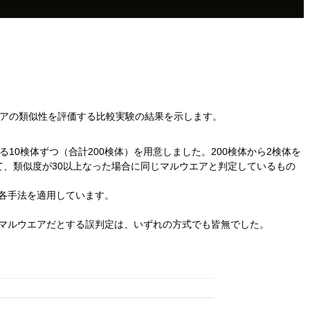
ルウエアの類似性を評価する比較実験の結果を示します。
10検体ずつ（合計200検体）を用意しました。200検体から2検体を
て、類似度が30以上なった場合に同じマルウエアと判定しているもの
各手法を適用しています。
マルウエアだとする誤判定は、いずれの方式でも皆無でした。