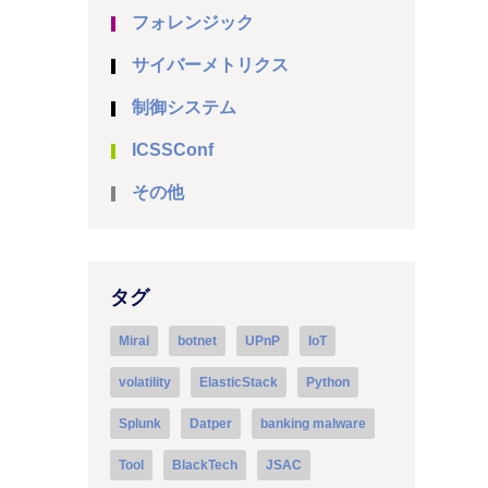
フォレンジック
サイバーメトリクス
制御システム
ICSSConf
その他
タグ
Mirai
botnet
UPnP
IoT
volatility
ElasticStack
Python
Splunk
Datper
banking malware
Tool
BlackTech
JSAC