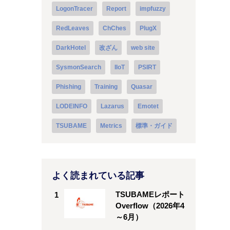
LogonTracer
Report
impfuzzy
RedLeaves
ChChes
PlugX
DarkHotel
改ざん
web site
SysmonSearch
IIoT
PSIRT
Phishing
Training
Quasar
LODEINFO
Lazarus
Emotet
TSUBAME
Metrics
標準・ガイド
よく読まれている記事
TSUBAMEレポート
1
Overflow（2026年4
～6月）