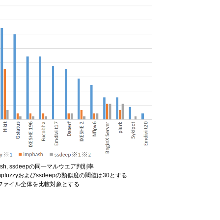
hash, ssdeepの同一マルウエア判別率
およびssdeepの類似度の閾値は30とする
実行ファイル全体を比較対象とする