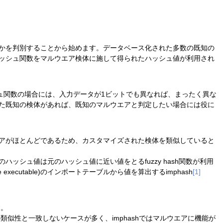
かを判別することから始めます。データベース化された多数の既知の
ッシュ関数をマルウエア検体に施して得られたハッシュ値が利用され
シュ関数の場合には、入力データが1ビットでも異なれば、まったく異な
た既知の検体があれば、既知のマルウエアと判定したい場合には役に
アがほとんどであるため、カスタマイズされた検体を類似していると
ッシュ値は元のハッシュ値に近い値をとるfuzzy hash関数が利用
 executable)のインポートテーブルから値を算出するimphash
[1]
す。
の類似性と一致しないケースが多く、imphashではマルウエアに機能が