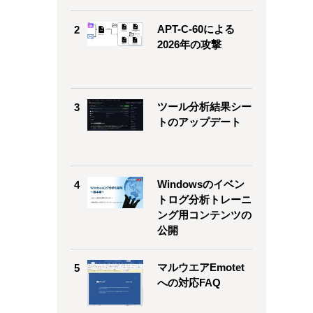
APT-C-60による
2
2026年の攻撃
ツール分析結果シー
3
トのアップデート
Windowsのイベン
4
トログ分析トレーニ
ング用コンテンツの
公開
マルウエアEmotet
5
への対応FAQ