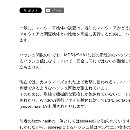
メール
一般に、マルウエア検体の調査は、既知のマルウエアかどう
マルウエアと調査検体との比較を高速に実行するために、ハ
ます。
ハッシュ関数の中でも、MD5やSHA1などの伝統的なハッ
るハッシュ値になりますので、完全に同じではないが類似し
立ちません。
現在では、カスタマイズされた上で攻撃に使われるマルウエ
判断できるようなハッシュ関数が望まれています。
そのために、単純で機械的な変換しか施されていないコードのハ
されたり、Windows実行ファイル検体に対してはPE(portable
(import hash)が利用されたりします。
前者のfuzzy hashの一例としてはssdeep
[2]
が知られていま
しかしながら、ssdeepによるハッシュ値はマルウエア検体