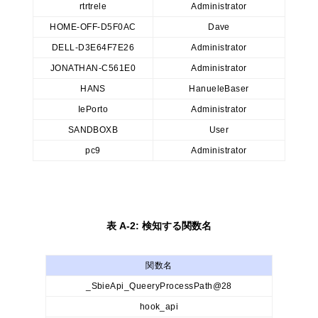
rtrtrele
Administrator
HOME-OFF-D5F0AC
Dave
DELL-D3E64F7E26
Administrator
JONATHAN-C561E0
Administrator
HANS
HanueleBaser
IePorto
Administrator
SANDBOXB
User
pc9
Administrator
表 A-2: 検知する関数名
関数名
_SbieApi_QueeryProcessPath@28
hook_api