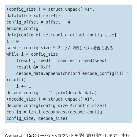
(config_size,) = struct.unpack("=I", 
data[offset:offset+4])

config_offset = offset + 4

encode_config = 
data[config_offset:config_offset+config_size]

i = 0

seed = config_size * 2  // 2倍しない場合もある

while i < config_size:

    (result, seed) = rand_with_seed(seed)

    result &= 0xff

    decode_data.append(chr(ord(encode_config[i]) ^ 
result))

    i += 1

decode_config =  "".join(decode_data)

(decode_size,) = struct.unpack("=I", 
decode_config[config_size-4:config_size])

config = lznt1_decompress(decode_config, 
Asruexは、C&Cサーバからコマンドを受け取り実行します。実行