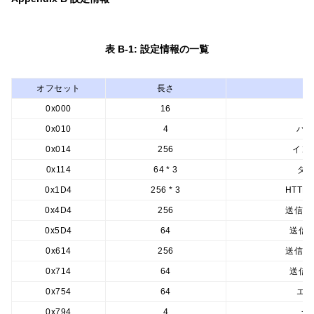
表 B-1: 設定情報の一覧
オフセット
長さ
0x000
16
0x010
4
バ
0x014
256
イン
0x114
64 * 3
ダミ
0x1D4
256 * 3
HTTP
0x4D4
256
送信デ
0x5D4
64
送信
0x614
256
送信デ
0x714
64
送信
0x754
64
エ
0x794
4
一