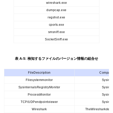
wireshark.exe
dumpcap.exe
regshot.exe
cports.exe
smsniff.exe
SocketSniff.exe
表 A-5: 検知するファイルのバージョン情報の組合せ
FileDescription
Compan
Filesystemmonitor
Sysinte
SysinternalsRegistryMonitor
Sysinte
ProcessMonitor
Sysinte
TCP/UDPendpointviewer
Sysinte
Wireshark
TheWiresharkdeve