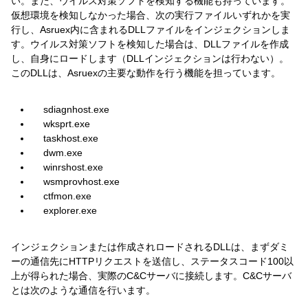
い。また、ウイルス対策ソフトを検知する機能も持っています。
仮想環境を検知しなかった場合、次の実行ファイルいずれかを実
行し、Asruex内に含まれるDLLファイルをインジェクションしま
す。ウイルス対策ソフトを検知した場合は、DLLファイルを作成
し、自身にロードします（DLLインジェクションは行わない）。
このDLLは、Asruexの主要な動作を行う機能を担っています。
sdiagnhost.exe
wksprt.exe
taskhost.exe
dwm.exe
winrshost.exe
wsmprovhost.exe
ctfmon.exe
explorer.exe
インジェクションまたは作成されロードされるDLLは、まずダミ
ーの通信先にHTTPリクエストを送信し、ステータスコード100以
上が得られた場合、実際のC&Cサーバに接続します。C&Cサーバ
とは次のような通信を行います。