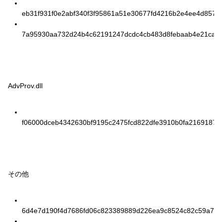
eb31f931f0e2abf340f3f95861a51e30677fd4216b2e4ee4d8570
7a95930aa732d24b4c62191247dcdc4cb483d8febaab4e21ca71
AdvProv.dll
f06000dceb4342630bf9195c2475fcd822dfe3910b0fa21691878
その他
6d4e7d190f4d7686fd06c823389889d226ea9c8524c82c59a765