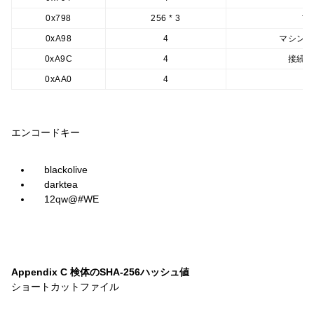
0x798
256 * 3
フ
0xA98
4
マシン
0xA9C
4
接続
0xAA0
4
エンコードキー
blackolive
darktea
12qw@#WE
Appendix C 検体のSHA-256ハッシュ値
ショートカットファイル