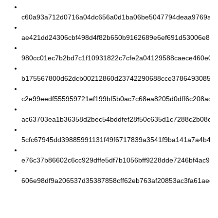
c60a93a712d0716a04dc656a0d1ba06be5047794deaa9769a2d
ae421dd24306cbf498d4f82b650b9162689e6ef691d53006e8f7
980cc01ec7b2bd7c1f10931822c7cfe2a04129588caece460e05
b175567800d62dcb00212860d23742290688cce378649308505
c2e99eedf555959721ef199bf5b0ac7c68ea8205d0dff6c208adf
ac63703ea1b36358d2bec54bddfef28f50c635d1c7288c2b08cc
5cfc67945dd39885991131f49f6717839a3541f9ba141a7a4b46
e76c37b86602c6cc929dffe5df7b1056bff9228dde7246bf4ac98
606e98df9a206537d35387858cff62eb763af20853ac3fa61aee8