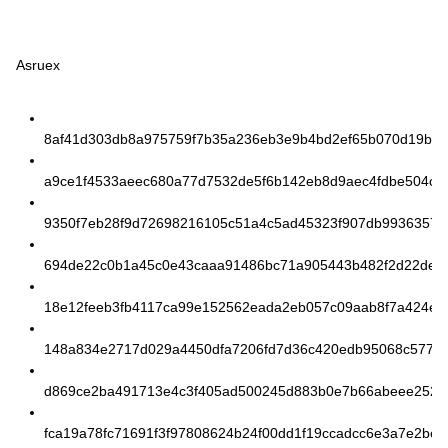
Asruex
8af41d303db8a975759f7b35a236eb3e9b4bd2ef65b070d19bd1
a9ce1f4533aeec680a77d7532de5f6b142eb8d9aec4fdbe504c3
9350f7eb28f9d72698216105c51a4c5ad45323f907db9936357d
694de22c0b1a45c0e43caaa91486bc71a905443b482f2d22ded
18e12feeb3fb4117ca99e152562eada2eb057c09aab8f7a424e6
148a834e2717d029a4450dfa7206fd7d36c420edb95068c5776
d869ce2ba491713e4c3f405ad500245d883b0e7b66abeee2522
fca19a78fc71691f3f97808624b24f00dd1f19ccadcc6e3a7e2be