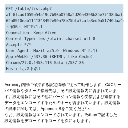
GET /table/list.php?
a1=6fcadf059e54a19c7b96b0758a2d20a4396b85e77138dbaff3f
62a8910eab1141343492e90a78e75bfa7cafa3ed0a51740daa4ca
～省略～ HTTP/1.1

Connection: Keep-Alive

Content-Type: text/plain; charset=utf-8

Accept: */*

User-Agent: Mozilla/5.0 (Windows NT 5.1) 
AppleWebKit/537.36 (KHTML, like Gecko) 
Chrome/27.0.1453.116 Safari/537.36

Asruexは内部に保持する設定情報に従って動作します。C&Cサー
バの情報やダミーの接続先は、その設定情報内に含まれていま
す。設定情報にはその他にバージョン情報や受信および送信する
データをエンコードするためのキーが含まれています。設定情報
の詳細に関しては、Appendix Bをご覧ください。
なお、設定情報はエンコードされています。Pythonで記述した、
設定情報をデコードするコードを次に示します。