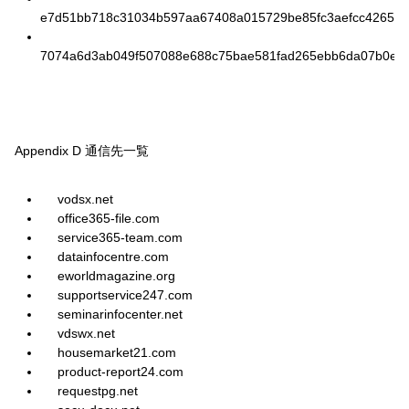
e7d51bb718c31034b597aa67408a015729be85fc3aefcc42651c
7074a6d3ab049f507088e688c75bae581fad265ebb6da07b0efd
Appendix D 通信先一覧
vodsx.net
office365-file.com
service365-team.com
datainfocentre.com
eworldmagazine.org
supportservice247.com
seminarinfocenter.net
vdswx.net
housemarket21.com
product-report24.com
requestpg.net