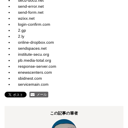
secu-docu.net
send-error.net
send-form.net
wzixx.net
login-confirm.com
2.gp
2.ly
online-dropbox.com
sendspaces.net
institute-secu.org
pb.media-total.org
response-server.com
enewscenters.com
sbidnest.com
servicemain.com
メール
この記事の筆者