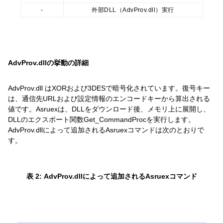
-
外部DLL（AdvProv.dll）実行
AdvProv.dllの挙動の詳細
AdvProv.dll はXORおよび3DESで暗号化されています。復号キー
は、通信先URLおよび設定情報のエンコードキーから算出される
値です。Asruexは、DLLをダウンロード後、メモリ上に展開し、
DLLのエクスポート関数Get_CommandProcを実行します。
AdvProv.dllによって追加されるAsruexコマンドは次のとおりで
す。
表 2: AdvProv.dllによって追加されるAsruexコマンド