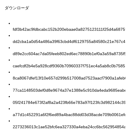
ダウンローダ
fdf3b42ac9fdbcabc152b200ebaae0a8275123111f25d4a68759f
dd2cba1a0d54a486a39f63cbd4df6129755a84580c21e767c44c
d89e2cc604ac7da05feeb802ed6ec78890b1ef0a3a59a8735f5f7
caefcdf2b4e5a928cdf9360b70960337f751ec4a5ab8c0b75851f
8ca8067dfef13f10e657d299b517008ad7523aacf7900a1afeb0
77ca1148503def0d8e9674a37e1388e5c910da4eda9685eabe6
05f241784e673f2af8a2a423fb66e783a97f123fc3d982144c39e
a77d1c452291a6f2f6ed89a4bac88dd03d38acde709b0061efd9
2273236013c1ae52bfc6ea327330a4eba24cc6bc562954854ae