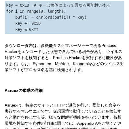
key = 0x1D  # キーは検体によって異なる可能性がある

for i in range(0, length):

    buf[i] = chr(ord(buf[i]) ^ key)

    key += 0x5D

ダウンローダ内は、多機能タスクマネージャーであるProcess
Hackerをエンコードした状態で含んでいる場合があり、ウイルス
対策ソフトを検知すると、Process Hackerを実行する可能性があ
ります。なお、Symantec、McAfee、Kasperskyなどのウイルス対
策ソフトがプロセス名を基に検知されます。
Asruexの挙動の詳細
Asruexは、特定のサイトとHTTPで通信を行い、受信した命令を
実行するマルウエアです。仮想環境で動作していることを検知す
ると動作を停止する等、様々な耐解析機能を持っています。仮想
環境を検知する条件の詳細に関しては、Appendix Aをご覧くださ