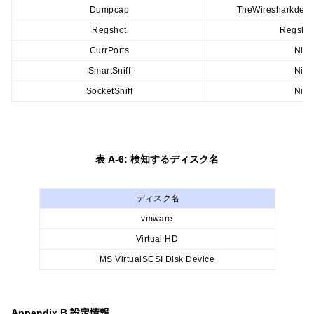
Dumpcap
TheWiresharkdeve
Regshot
Regsho
CurrPorts
NirS
SmartSniff
NirS
SocketSniff
NirS
表 A-6: 検知するディスク名
ディスク名
vmware
Virtual HD
MS VirtualSCSI Disk Device
Appendix B 設定情報