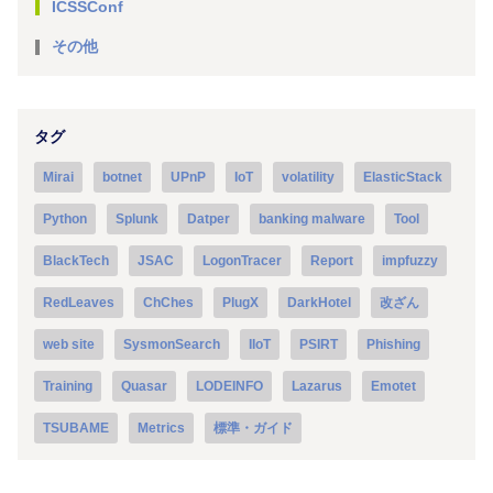
ICSSConf
その他
タグ
Mirai
botnet
UPnP
IoT
volatility
ElasticStack
Python
Splunk
Datper
banking malware
Tool
BlackTech
JSAC
LogonTracer
Report
impfuzzy
RedLeaves
ChChes
PlugX
DarkHotel
改ざん
web site
SysmonSearch
IIoT
PSIRT
Phishing
Training
Quasar
LODEINFO
Lazarus
Emotet
TSUBAME
Metrics
標準・ガイド