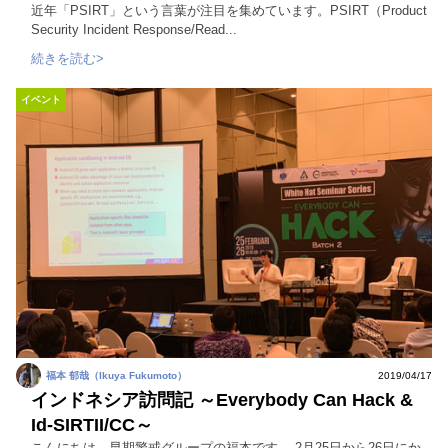
近年「PSIRT」という言葉が注目を集めています。PSIRT（Product
Security Incident Response/Read...
続きを読む>
イベント
福本 郁哉（Ikuya Fukumoto）
2019/04/17
インドネシア訪問記 ～Everybody Can Hack &
Id-SIRTII/CC～
こんにちは。早期警戒グループの福本です。 2月25日から26日にか