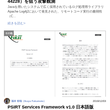
44228）を狙う攻撃観測
Javaを用いたシステムで広く採用されているログ処理用ライブラリ
Apache Log4j2において発見された、リモートコード実行の脆弱性
（C...
続きを読む>
その他
福本 郁哉（Ikuya Fukumoto）
2019/12/03
PSIRT Services Framework v1.0 日本語版