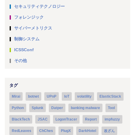
セキュリティテクノロジー
フォレンジック
サイバーメトリクス
制御システム
ICSSConf
その他
タグ
Mirai
botnet
UPnP
IoT
volatility
ElasticStack
Python
Splunk
Datper
banking malware
Tool
BlackTech
JSAC
LogonTracer
Report
impfuzzy
RedLeaves
ChChes
PlugX
DarkHotel
改ざん