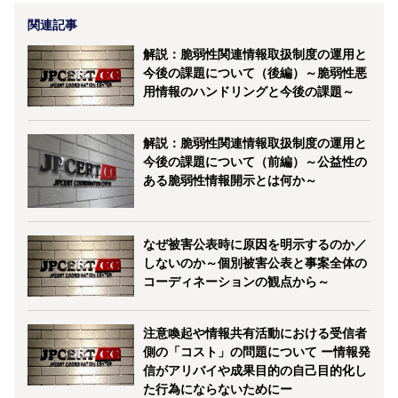
関連記事
解説：脆弱性関連情報取扱制度の運用と
今後の課題について（後編）～脆弱性悪
用情報のハンドリングと今後の課題～
解説：脆弱性関連情報取扱制度の運用と
今後の課題について（前編）～公益性の
ある脆弱性情報開示とは何か～
なぜ被害公表時に原因を明示するのか／
しないのか～個別被害公表と事案全体の
コーディネーションの観点から～
注意喚起や情報共有活動における受信者
側の「コスト」の問題について ー情報発
信がアリバイや成果目的の自己目的化し
た行為にならないためにー