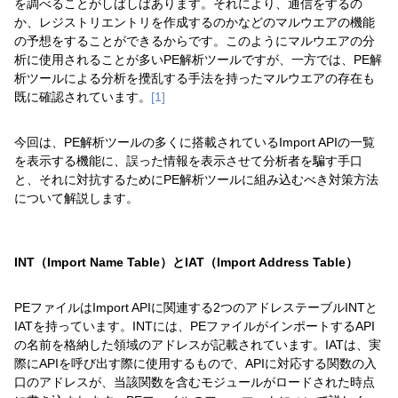
を調べることがしばしばあります。それにより、通信をするの
か、レジストリエントリを作成するのかなどのマルウエアの機能
の予想をすることができるからです。このようにマルウエアの分
析に使用されることが多いPE解析ツールですが、一方では、PE解
析ツールによる分析を攪乱する手法を持ったマルウエアの存在も
既に確認されています。
[1]
今回は、PE解析ツールの多くに搭載されているImport APIの一覧
を表示する機能に、誤った情報を表示させて分析者を騙す手口
と、それに対抗するためにPE解析ツールに組み込むべき対策方法
について解説します。
INT（Import Name Table）とIAT（Import Address Table）
PEファイルはImport APIに関連する2つのアドレステーブルINTと
IATを持っています。INTには、PEファイルがインポートするAPI
の名前を格納した領域のアドレスが記載されています。IATは、実
際にAPIを呼び出す際に使用するもので、APIに対応する関数の入
口のアドレスが、当該関数を含むモジュールがロードされた時点