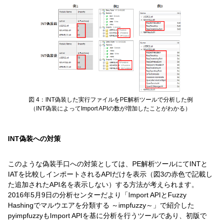
図 4：INT偽装した実行ファイルをPE解析ツールで分析した例
（INT偽装によってImport APIの数が増加したことがわかる）
INT偽装への対策
このような偽装手口への対策としては、PE解析ツールにてINTと
IATを比較しインポートされるAPIだけを表示（図3の赤色で記載し
た追加されたAPI名を表示しない）する方法が考えられます。
2016年5月9日の分析センターだより「Import APIとFuzzy
Hashingでマルウエアを分類する ～impfuzzy～」で紹介した
pyimpfuzzyもImport APIを基に分析を行うツールであり、初版で