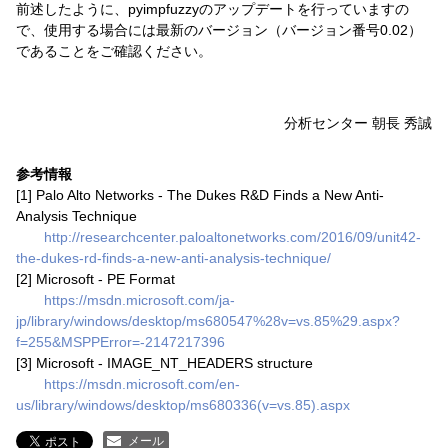
前述したように、pyimpfuzzyのアップデートを行っていますの
で、使用する場合には最新のバージョン（バージョン番号0.02）
であることをご確認ください。
分析センター 朝長 秀誠
参考情報
[1] Palo Alto Networks - The Dukes R&D Finds a New Anti-
Analysis Technique
http://researchcenter.paloaltonetworks.com/2016/09/unit42-
the-dukes-rd-finds-a-new-anti-analysis-technique/
[2] Microsoft - PE Format
https://msdn.microsoft.com/ja-
jp/library/windows/desktop/ms680547%28v=vs.85%29.aspx?
f=255&MSPPError=-2147217396
[3] Microsoft - IMAGE_NT_HEADERS structure
https://msdn.microsoft.com/en-
us/library/windows/desktop/ms680336(v=vs.85).aspx
メール