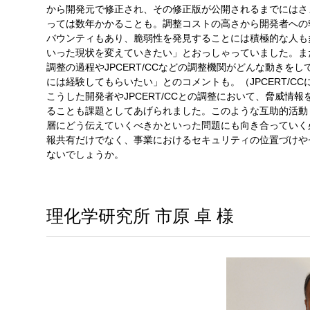
から開発元で修正され、その修正版が公開されるまでにはさ
っては数年かかることも。調整コストの高さから開発者への
バウンティもあり、脆弱性を発見することには積極的な人も
いった現状を変えていきたい」とおっしゃっていました。また、「一度
調整の過程やJPCERT/CCなどの調整機関がどんな動き
には経験してもらいたい」とのコメントも。（JPCERT/C
こうした開発者やJPCERT/CCとの調整において、脅威
ることも課題としてあげられました。このような互助的活動
層にどう伝えていくべきかといった問題にも向き合っていく
報共有だけでなく、事業におけるセキュリティの位置づけや
ないでしょうか。
理化学研究所 市原 卓 様