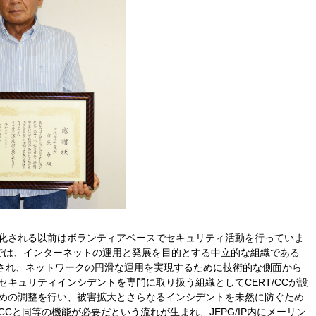
に組織化される以前はボランティアベースでセキュリティ活動を行っていま
日本では、インターネットの運用と発展を目的とする中立的な組織である
創設され、ネットワークの円滑な運用を実現するために技術的な側面から
キュリティインシデントを専門に取り扱う組織としてCERT/CCが設
めの調整を行い、被害拡大とさらなるインシデントを未然に防ぐため
CCと同等の機能が必要だという流れが生まれ、JEPG/IP内にメーリン