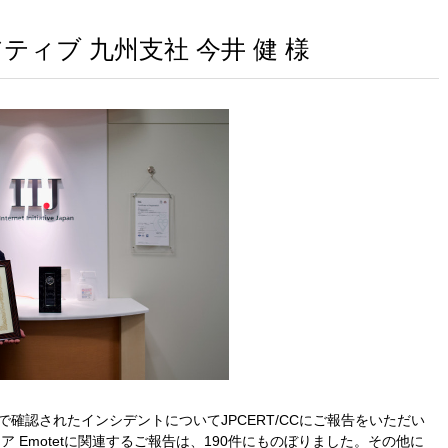
ィブ 九州支社 今井 健 様
確認されたインシデントについてJPCERT/CCにご報告をいただい
 Emotetに関連するご報告は、190件にものぼりました。その他に