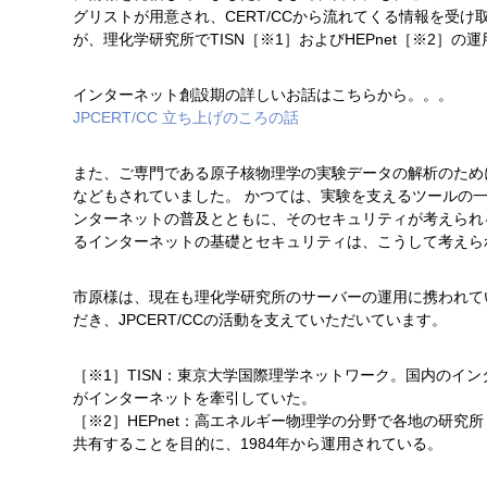
グリストが用意され、CERT/CCから流れてくる情報を受
が、理化学研究所でTISN［※1］およびHEPnet［※2］
インターネット創設期の詳しいお話はこちらから。。。
JPCERT/CC 立ち上げのころの話
また、ご専門である原子核物理学の実験データの解析のため
などもされていました。 かつては、実験を支えるツールの
ンターネットの普及とともに、そのセキュリティが考えられ
るインターネットの基礎とセキュリティは、こうして考えら
市原様は、現在も理化学研究所のサーバーの運用に携われて
だき、JPCERT/CCの活動を支えていただいています。
［※1］TISN：東京大学国際理学ネットワーク。国内のインタ
がインターネットを牽引していた。
［※2］HEPnet：高エネルギー物理学の分野で各地の研
共有することを目的に、1984年から運用されている。