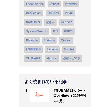
LogonTracer
Report
impfuzzy
RedLeaves
ChChes
PlugX
DarkHotel
改ざん
web site
SysmonSearch
IIoT
PSIRT
Phishing
Training
Quasar
LODEINFO
Lazarus
Emotet
TSUBAME
Metrics
標準・ガイド
よく読まれている記事
TSUBAMEレポート
1
Overflow（2026年4
～6月）