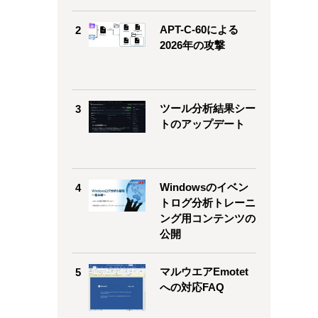
APT-C-60による
2
2026年の攻撃
ツール分析結果シー
3
トのアップデート
Windowsのイベン
4
トログ分析トレーニ
ング用コンテンツの
公開
マルウエアEmotet
5
への対応FAQ