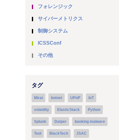
フォレンジック
サイバーメトリクス
制御システム
ICSSConf
その他
タグ
Mirai
botnet
UPnP
IoT
volatility
ElasticStack
Python
Splunk
Datper
banking malware
Tool
BlackTech
JSAC