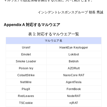
マルウエアの設定情報を抽出する方法について紹介します。
インシデントレスポンスグループ 朝長 秀誠
Appendix A 対応するマルウエア
表 1: 対応するマルウエア一覧
マルウエア名
Ursnif
HawkEye Keylogger
Emotet
Lokibot
Smoke Loader
Bebloh
Poison Ivy
AZORult
CobaltStrike
NanoCore RAT
NetWire
AgentTesla
PlugX
FormBook
RedLeaves
NodeRAT
TSCookie
njRAT