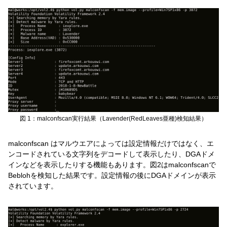
図 1：malconfscan実行結果（Lavender(RedLeaves亜種)検知結果）
malconfscan はマルウエアによっては設定情報だけではなく、エ
ンコードされている文字列をデコードして表示したり、DGAドメ
インなどを表示したりする機能もあります。図2はmalconfscanで
Beblohを検知した結果です。設定情報の後にDGAドメインが表示
されています。