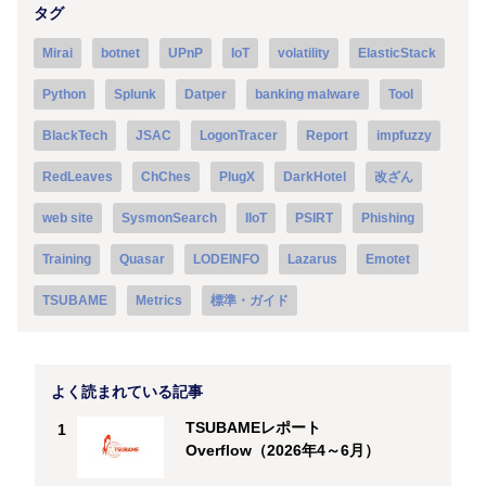
タグ
Mirai
botnet
UPnP
IoT
volatility
ElasticStack
Python
Splunk
Datper
banking malware
Tool
BlackTech
JSAC
LogonTracer
Report
impfuzzy
RedLeaves
ChChes
PlugX
DarkHotel
改ざん
web site
SysmonSearch
IIoT
PSIRT
Phishing
Training
Quasar
LODEINFO
Lazarus
Emotet
TSUBAME
Metrics
標準・ガイド
よく読まれている記事
TSUBAMEレポート
1
Overflow（2026年4～6月）