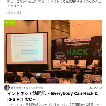
開し、ご好評いただいてる「工場における産業用IoT導入のためのセ
キュリティ...
続きを読む>
イベント
福本 郁哉（Ikuya Fukumoto）
2019/04/17
インドネシア訪問記 ～Everybody Can Hack &
Id-SIRTII/CC～
こんにちは。早期警戒グループの福本です。 2月25日から26日にか