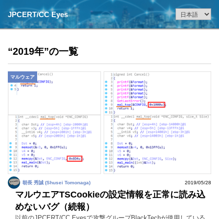
JPCERT/CC Eyes
“2019年”の一覧
マルウェア
朝長 秀誠 (Shusei Tomonaga)
2019/05/28
マルウエアTSCookieの設定情報を正常に読み込
めないバグ（続報）
以前のJPCERT/CC Eyesで攻撃グループBlackTechが使用している