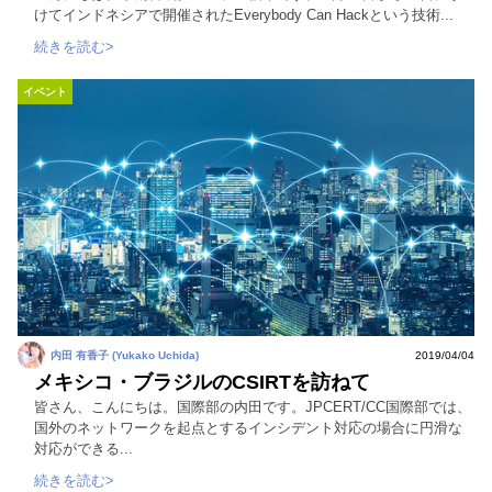
けてインドネシアで開催されたEverybody Can Hackという技術...
続きを読む>
イベント
内田 有香子 (Yukako Uchida)
2019/04/04
メキシコ・ブラジルのCSIRTを訪ねて
皆さん、こんにちは。国際部の内田です。JPCERT/CC国際部では、
国外のネットワークを起点とするインシデント対応の場合に円滑な
対応ができる...
続きを読む>