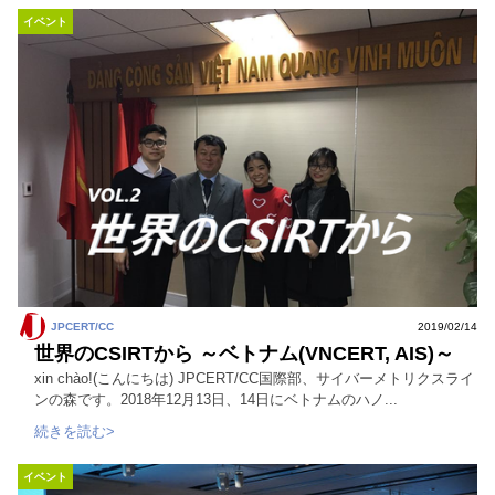
イベント
JPCERT/CC
2019/02/14
世界のCSIRTから ～ベトナム(VNCERT, AIS)～
xin chào!(こんにちは) JPCERT/CC国際部、サイバーメトリクスライ
ンの森です。2018年12月13日、14日にベトナムのハノ...
続きを読む>
イベント