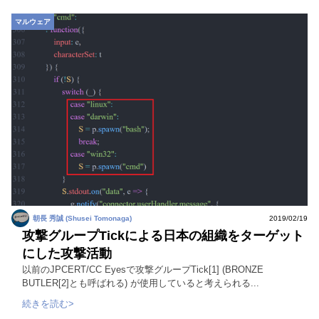
マルウェア
朝長 秀誠 (Shusei Tomonaga)
2019/02/19
攻撃グループTickによる日本の組織をターゲット
にした攻撃活動
以前のJPCERT/CC Eyesで攻撃グループTick[1] (BRONZE
BUTLER[2]とも呼ばれる) が使用していると考えられる...
続きを読む>