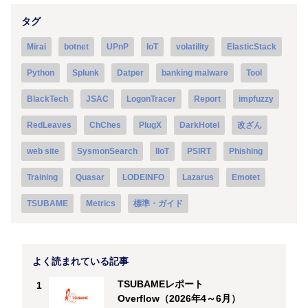
タグ
Mirai
botnet
UPnP
IoT
volatility
ElasticStack
Python
Splunk
Datper
banking malware
Tool
BlackTech
JSAC
LogonTracer
Report
impfuzzy
RedLeaves
ChChes
PlugX
DarkHotel
改ざん
web site
SysmonSearch
IIoT
PSIRT
Phishing
Training
Quasar
LODEINFO
Lazarus
Emotet
TSUBAME
Metrics
標準・ガイド
よく読まれている記事
TSUBAMEレポート
1
Overflow（2026年4～6月）