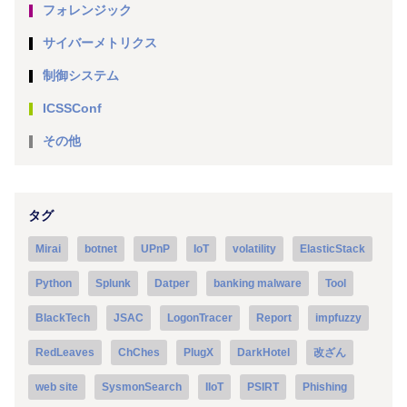
フォレンジック
サイバーメトリクス
制御システム
ICSSConf
その他
タグ
Mirai
botnet
UPnP
IoT
volatility
ElasticStack
Python
Splunk
Datper
banking malware
Tool
BlackTech
JSAC
LogonTracer
Report
impfuzzy
RedLeaves
ChChes
PlugX
DarkHotel
改ざん
web site
SysmonSearch
IIoT
PSIRT
Phishing