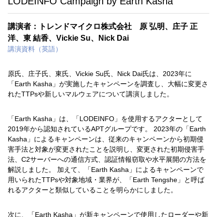
LODEINFO Campaign by Earth Kasha
講演者：トレンドマイクロ株式会社 原 弘明、庄子 正
洋、東 結香、Vickie Su、Nick Dai
講演資料（英語）
原氏、庄子氏、東氏、Vickie Su氏、Nick Dai氏は、2023年に
「Earth Kasha」が実施したキャンペーンを調査し、大幅に変更さ
れたTTPsや新しいマルウェアについて講演しました。
「Earth Kasha」は、「LODEINFO」を使用するアクターとして
2019年から認知されているAPTグループです。 2023年の「Earth
Kasha」によるキャンペーンは、従来のキャンペーンから初期侵
害手法と対象が変更されたことを説明し、変更された初期侵害手
法、C2サーバーへの通信方式、認証情報窃取や水平展開の方法を
解説しました。 加えて、「Earth Kasha」によるキャンペーンで
用いられたTTPsや対象地域・業界が、「Earth Tengshe」と呼ば
れるアクターと類似していることを明らかにしました。
次に、「Earth Kasha」が新キャンペーンで使用したローダーや新