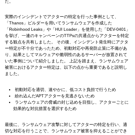
た。
実際のインシデントでアクターの特定を行った事例として、
「Thanos」ビルダーを用いてランサムウェアを作成した
「Robinhood Leaks」や「HUI Loader」を使用した「DEV-0401」
を挙げ、一連のキャンペーンのTTPsの共通点からアクターを特定
する観点を共有しました。 その後、インシデント発生時にアクタ
ー特定が不十分であったため、初動対応や再発防止策に不備があ
り、結果としてマルウェアや脆弱性のあるサーバーが放置されて
いた事例について紹介しました。 上記を踏まえ、ランサムウェア
被害におけるアクター特定は、以下の点から重要であると説明し
ました。
初動対応を適切、速やかに、低コスト負担で行うため
紛れ込んだAPTアクターを見逃さないため
ランサムウェアの脅威の封じ込めを目指し、アクターごとに
効果的な対抗措置を選択するため
最後に、ランサムウェア攻撃に対してアクターの特定を行い、適
切な対応を行うことで、ランサムウェア被害を抑えることができ