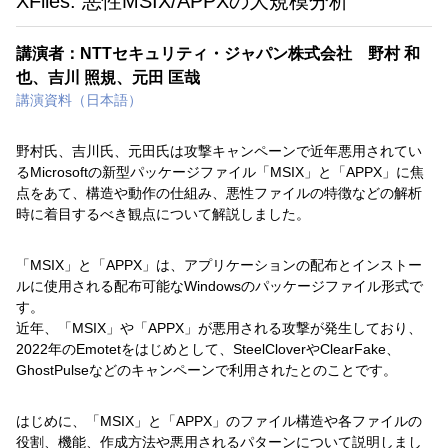
XFiles: 悪性MSIX/APPXの大規模分析
講演者：NTTセキュリティ・ジャパン株式会社 野村 和
也、吉川 照規、元田 匡哉
講演資料（日本語）
野村氏、吉川氏、元田氏は攻撃キャンペーンで近年悪用されてい
るMicrosoftの新型パッケージファイル「MSIX」と「APPX」に焦
点をあて、構造や動作の仕組み、悪性ファイルの特徴などの解析
時に着目するべき観点について解説しました。
「MSIX」と「APPX」は、アプリケーションの配布とインストー
ルに使用される配布可能なWindowsのパッケージファイル形式で
す。
近年、「MSIX」や「APPX」が悪用される攻撃が発生しており、
2022年のEmotetをはじめとして、SteelCloverやClearFake、
GhostPulseなどのキャンペーンで利用されたとのことです。
はじめに、「MSIX」と「APPX」のファイル構造や各ファイルの
役割、機能、作成方法や悪用されるパターンについて説明しまし