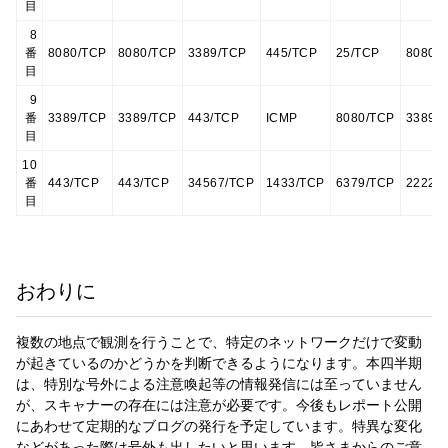
目
8
番
8080/TCP
8080/TCP
3389/TCP
445/TCP
25/TCP
8080/
目
9
番
3389/TCP
3389/TCP
443/TCP
ICMP
8080/TCP
3389/
目
10
番
443/TCP
443/TCP
34567/TCP
1433/TCP
6379/TCP
2222/
目
おわりに
複数の地点で観測を行うことで、特定のネットワークだけで変動
が起きているのかどうかを判断できるようになります。本四半期
は、特別な号外による注意喚起等の情報発信には至っていません
が、スキャナーの存在には注意が必要です。今後もレポート公開
にあわせて定期的なブログの発行を予定しています。特異な変化
などがあった際は号外も出したいと思います。皆さまからのご意