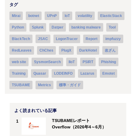
タグ
Mirai
botnet
UPnP
IoT
volatility
ElasticStack
Python
Splunk
Datper
banking malware
Tool
BlackTech
JSAC
LogonTracer
Report
impfuzzy
RedLeaves
ChChes
PlugX
DarkHotel
改ざん
web site
SysmonSearch
IIoT
PSIRT
Phishing
Training
Quasar
LODEINFO
Lazarus
Emotet
TSUBAME
Metrics
標準・ガイド
よく読まれている記事
TSUBAMEレポート
1
Overflow（2026年4～6月）