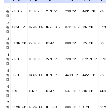
1
番
23/TCP
23/TCP
23/TCP
23/TCP
443/TCP
23/TC
目
2
番
123/UDP
8728/TCP
8728/TCP
8728/TCP
23/TCP
8728/
目
3
番
8728/TCP
22/TCP
ICMP
80/TCP
22/TCP
80/TC
目
4
番
22/TCP
80/TCP
22/TCP
22/TCP
8728/TCP
ICMP
目
5
番
80/TCP
8443/TCP
80/TCP
443/TCP
445/TCP
22/TC
目
6
番
ICMP
ICMP
ICMP
6379/TCP
80/TCP
443/T
目
7
番
6379/TCP
6379/TCP
8080/TCP
8080/TCP
ICMP
6379/