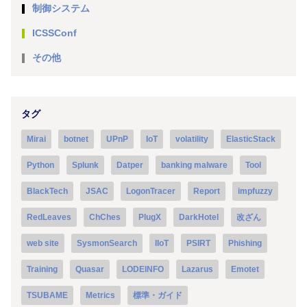
制御システム
ICSSConf
その他
タグ
Mirai
botnet
UPnP
IoT
volatility
ElasticStack
Python
Splunk
Datper
banking malware
Tool
BlackTech
JSAC
LogonTracer
Report
impfuzzy
RedLeaves
ChChes
PlugX
DarkHotel
改ざん
web site
SysmonSearch
IIoT
PSIRT
Phishing
Training
Quasar
LODEINFO
Lazarus
Emotet
TSUBAME
Metrics
標準・ガイド