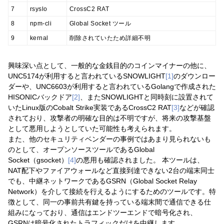
7
rsyslo
CrossC2 RAT
8
npm-cli
Global Socket ツール
9
kernal
削除されていたため詳細不明
興味深い点として、一般的な金銭目的のコインマイナーの他に、
UNC5174が利用すると言われているSNOWLIGHT
[1]
のダウンロー
ダーや、UNC6603が利用すると言われているGolangで作成された
HISONICバックドア
[2]
、またSNOWLIGHTと同時刻に設置されて
いたLinux版のCobalt Strike実装であるCrossC2 RAT
[3]
などが確認
されており、攻撃者の明確な目的は不明ですが、将来の攻撃基盤
として悪用しようとしていた可能性も考えられます。
また、他のセキュリティベンダーの事例ではあまり見られないも
のとして、オープンソースツールであるGlobal
Socket（gsocket）
[4]
の悪用も確認されました。 本ツールは、
NAT配下やファイアウォールなど直接到達できない2台の端末同士
でも、中継ネットワークであるGSRN（Global Socket Relay
Network）を介して接続を行えるようにするためのツールです。特
徴として、同一の事前共有鍵を持っている端末間で通信できる仕
組みになっており、通信はエンドツーエンドで暗号化され、
GSRNは暗号化されたトラフィックだけを中継します。