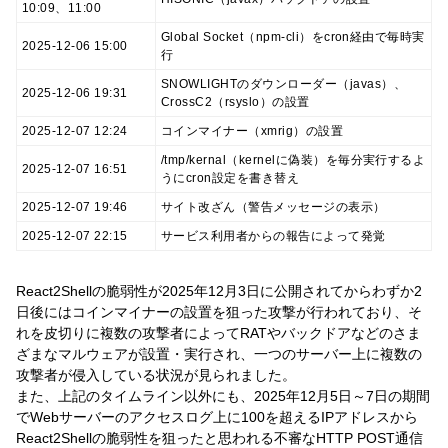
10:09、11:00
Global Socket（npm-cli）をcron経由で毎時実
2025-12-06 15:00
行
SNOWLIGHTのダウンローダー（javas）、
2025-12-06 19:31
CrossC2（rsyslo）の設置
2025-12-07 12:24
コインマイナー（xmrig）の設置
/tmp/kernal（kernelに偽装）を毎分実行するよ
2025-12-07 16:51
うにcron設定を書き替え
2025-12-07 19:46
サイト改ざん（警告メッセージの表示）
2025-12-07 22:15
サービス利用者からの報告によって発覚
React2Shellの脆弱性が2025年12月3日に公開されてからわずか2
日後にはコインマイナーの設置を狙った攻撃が行われており、そ
れを皮切りに複数の攻撃者によってRATやバックドアなどのさま
ざまなマルウェアが設置・実行され、一つのサーバー上に複数の
攻撃者が侵入している状況が見られました。
また、上記のタイムライン以外にも、2025年12月5日～7日の期間
でWebサーバーのアクセスログ上に100を超えるIPアドレスから
React2Shellの脆弱性を狙ったと思われる不審なHTTP POST通信