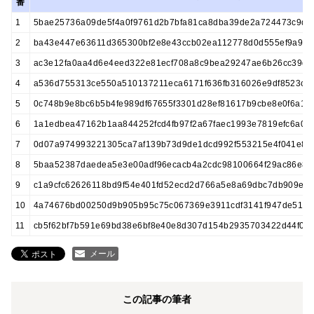
番
1
5bae25736a09de5f4a0f9761d2b7bfa81ca8dba39de2a724473c9d0
2
ba43e447e63611d365300bf2e8e43ccb02ea112778d0d555ef9a9cc
3
ac3e12fa0aa4d6e4eed322e81ecf708a8c9bea29247ae6b26cc39d3
4
a536d755313ce550a510137211eca6171f636fb316026e9df8523c49
5
0c748b9e8bc6b5b4fe989df67655f3301d28ef81617b9cbe8e0f6a19
6
1a1edbea47162b1aa844252fcd4fb97f2a67faec1993e7819efc6a04
7
0d07a974993221305ca7af139b73d9de1dcd992f553215e4f041e83
8
5baa52387daedea5e3e00adf96ecacb4a2cdc98100664f29ac86e8e
9
c1a9cfc62626118bd9f54e401fd52ecd2d766a5e8a69dbc7db909ea5
10
4a74676bd00250d9b905b95c75c067369e3911cdf3141f947de517f5
11
cb5f62bf7b591e69bd38e6bf8e40e8d307d154b2935703422d44f02
メール
この記事の筆者