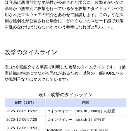
は容易に悪用可能な脆弱性が公表された場合に、攻撃者がいかに
迅速かつ無差別に攻撃を行っているかを攻撃のタイムラインや使
用されたマルウェアの紹介とあわせて解説します。このような深
刻な脆弱性が公開された場合に、どのくらいのスピード感で対策
を進めなければならないかという参考になればと思います。
攻撃のタイムライン
表1は今回紹介する事案で判明した攻撃のタイムラインです。（被
害組織の特定につながる恐れがあるため、以降の一部のURLパス
や識別子などはマスクしています）
表1：攻撃のタイムライン
日時（JST）
内容
2025-12-05 15:52
コインマイナー（sex.sh、xmrig）の設置
2025-12-06 07:28
コインマイナー（sex.sh.1）の設置
2025-12-06 09:53、
HISONIC（javax）バックドアの設置