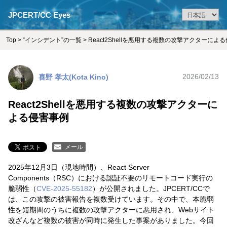
JPCERT/CC Eyes
Top
>
“インシデント”の一覧
> React2Shellを悪用する複数の攻撃アクターによ
喜野 孝太(Kota Kino)
2026/02/13
React2Shellを悪用する複数の攻撃アクターに
よる侵害事例
メール
2025年12月3日（現地時間）、React Server
Components（RSC）における認証不要のリモートコード実行の
脆弱性（
CVE-2025-55182
）が公開されました。JPCERT/CCで
は、この攻撃の被害報告を複数受けています。その中で、本脆弱
性を短期間のうちに複数の攻撃アクターに悪用され、Webサイト
改ざんなど複数の被害が同時に発生した事案がありました。今回