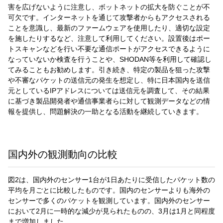
害を広げないように注意し、ボットネットの拡大を防ぐことが不
可欠です。インターネットを通じて攻撃者からもアクセスされる
ことを意識し、最新のファームウェアを使用したり、適切な設定
を施したりするなど、注意して利用してください。設置後はポー
トスキャンなどを行い不要な通信ポートがアクセスできるように
なっていないか検査を行うことや、SHODAN等を利用して確認し
てみることもお勧めします。引き続き、特定の製品を狙った攻撃
や不審なパケットの送信元の発生を想定し、特に日本国内を送信
元としているIPアドレスについては送信元を調査して、その結果
に基づき製品開発者や通信事業者らに対して観測データなどの情
報を提供し、問題解決の一助となる活動を継続していきます。
国内外の観測動向の比較
図2は、国内外のセンサー1台が1日あたりに受信したパケット数の
平均を月ごとに比較したものです。国内のセンサーよりも海外の
センサーで多くのパケットを観測しています。国内外のセンサー
において2月に一時的な減少が見られたものの、3月は1月と同程度
まで増加しました。