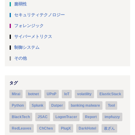
脆弱性
セキュリティテクノロジー
フォレンジック
サイバーメトリクス
制御システム
その他
タグ
Mirai
botnet
UPnP
IoT
volatility
ElasticStack
Python
Splunk
Datper
banking malware
Tool
BlackTech
JSAC
LogonTracer
Report
impfuzzy
RedLeaves
ChChes
PlugX
DarkHotel
改ざん