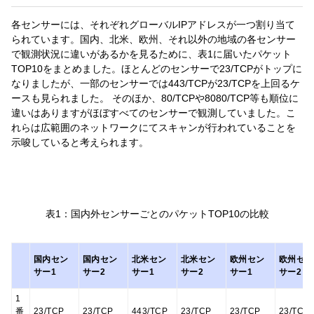
各センサーには、それぞれグローバルIPアドレスが一つ割り当て
られています。国内、北米、欧州、それ以外の地域の各センサー
で観測状況に違いがあるかを見るために、表1に届いたパケット
TOP10をまとめました。ほとんどのセンサーで23/TCPがトップに
なりましたが、一部のセンサーでは443/TCPが23/TCPを上回るケ
ースも見られました。 そのほか、80/TCPや8080/TCP等も順位に
違いはありますがほぼすべてのセンサーで観測していました。こ
れらは広範囲のネットワークにてスキャンが行われていることを
示唆していると考えられます。
表1：国内外センサーごとのパケットTOP10の比較
国内セン
国内セン
北米セン
北米セン
欧州セン
欧州セン
サー1
サー2
サー1
サー2
サー1
サー2
1
番
23/TCP
23/TCP
443/TCP
23/TCP
23/TCP
23/TCP