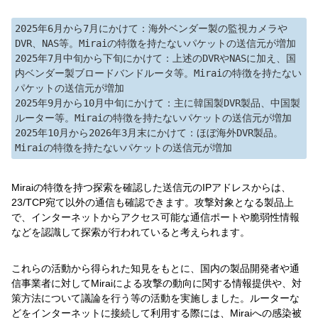
2025年6月から7月にかけて：海外ベンダー製の監視カメラや
DVR、NAS等。Miraiの特徴を持たないパケットの送信元が増加

2025年7月中旬から下旬にかけて：上述のDVRやNASに加え、国
内ベンダー製ブロードバンドルータ等。Miraiの特徴を持たない
パケットの送信元が増加

2025年9月から10月中旬にかけて：主に韓国製DVR製品、中国製
ルーター等。Miraiの特徴を持たないパケットの送信元が増加

2025年10月から2026年3月末にかけて：ほぼ海外DVR製品。
Miraiの特徴を持つ探索を確認した送信元のIPアドレスからは、
23/TCP宛て以外の通信も確認できます。攻撃対象となる製品上
で、インターネットからアクセス可能な通信ポートや脆弱性情報
などを認識して探索が行われていると考えられます。
これらの活動から得られた知見をもとに、国内の製品開発者や通
信事業者に対してMiraiによる攻撃の動向に関する情報提供や、対
策方法について議論を行う等の活動を実施しました。ルーターな
どをインターネットに接続して利用する際には、Miraiへの感染被