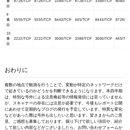
番
8728/TCP
8728/TCP
3389/TCP
8728/TCP
3389/TCP
8080/T
目
9
番
5555/TCP
5555/TCP
8443/TCP
445/TCP
8443/TCP
8728/T
目
10
番
2222/TCP
2222/TCP
3000/TCP
3389/TCP
3000/TCP
445/TC
目
おわりに
複数の地点で観測を行うことで、変動が特定のネットワークだけ
で起きているのかどうかを判断できるようになります。本四半期
は、特別な号外による注意喚起等の情報発信には至っていません
が、スキャナーの存在には注意が必要です。今後もレポート公開
にあわせて定期的なブログの発行を予定しています。特異な変化
などがあった際は号外も出したいと思います。皆さまからのご意
見、ご感想も募集しております。掘り下げて欲しい項目や、紹介
して欲しい内容などがございましたら、お問い合わせフォームか