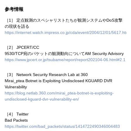
参考情報
［1］
定点観測のスペシャリストたちが観測システムやDoS攻撃
の現状を語る
https://internet.watch.impress.co.jp/cda/event/2004/12/01/5617.html
［2］
JPCERT/CC
9530/TCP宛のパケットの観測動向についてAM Security Advisory
https://www.jpcert.or.jp/tsubame/report/report202104-06.html#2.1
［3］
Network Security Research Lab at 360
Mirai_ptea Botnet is Exploiting Undisclosed KGUARD DVR
Vulnerability
https://blog.netlab.360.com/mirai_ptea-botnet-is-exploiting-
undisclosed-kguard-dvr-vulnerability-en/
［4］
Twitter
Bad Packets
https://twitter.com/bad_packets/status/1414722490346004483