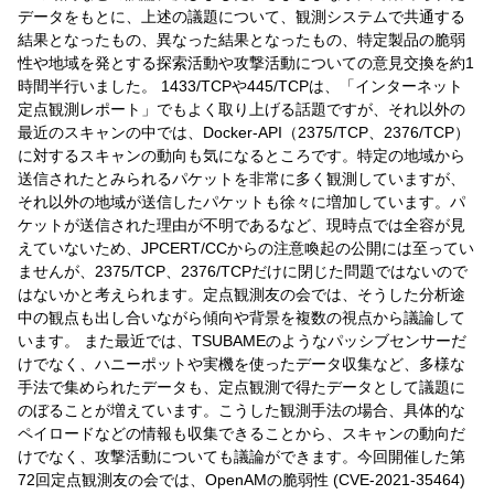
データをもとに、上述の議題について、観測システムで共通する
結果となったもの、異なった結果となったもの、特定製品の脆弱
性や地域を発とする探索活動や攻撃活動についての意見交換を約1
時間半行いました。 1433/TCPや445/TCPは、「インターネット
定点観測レポート」でもよく取り上げる話題ですが、それ以外の
最近のスキャンの中では、Docker-API（2375/TCP、2376/TCP）
に対するスキャンの動向も気になるところです。特定の地域から
送信されたとみられるパケットを非常に多く観測していますが、
それ以外の地域が送信したパケットも徐々に増加しています。パ
ケットが送信された理由が不明であるなど、現時点では全容が見
えていないため、JPCERT/CCからの注意喚起の公開には至ってい
ませんが、2375/TCP、2376/TCPだけに閉じた問題ではないので
はないかと考えられます。定点観測友の会では、そうした分析途
中の観点も出し合いながら傾向や背景を複数の視点から議論して
います。 また最近では、TSUBAMEのようなパッシブセンサーだ
けでなく、ハニーポットや実機を使ったデータ収集など、多様な
手法で集められたデータも、定点観測で得たデータとして議題に
のぼることが増えています。こうした観測手法の場合、具体的な
ペイロードなどの情報も収集できることから、スキャンの動向だ
けでなく、攻撃活動についても議論ができます。今回開催した第
72回定点観測友の会では、OpenAMの脆弱性 (CVE-2021-35464)