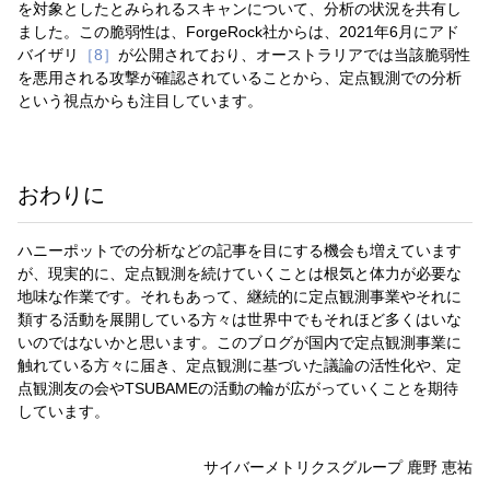
を対象としたとみられるスキャンについて、分析の状況を共有し
ました。この脆弱性は、ForgeRock社からは、2021年6月にアド
バイザリ
［8］
が公開されており、オーストラリアでは当該脆弱性
を悪用される攻撃が確認されていることから、定点観測での分析
という視点からも注目しています。
おわりに
ハニーポットでの分析などの記事を目にする機会も増えています
が、現実的に、定点観測を続けていくことは根気と体力が必要な
地味な作業です。それもあって、継続的に定点観測事業やそれに
類する活動を展開している方々は世界中でもそれほど多くはいな
いのではないかと思います。このブログが国内で定点観測事業に
触れている方々に届き、定点観測に基づいた議論の活性化や、定
点観測友の会やTSUBAMEの活動の輪が広がっていくことを期待
しています。
サイバーメトリクスグループ 鹿野 恵祐