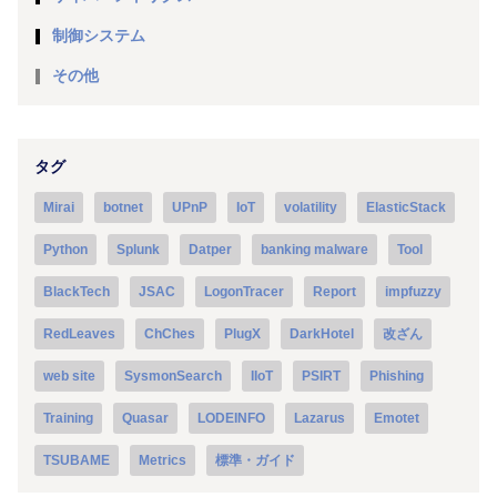
制御システム
その他
タグ
Mirai
botnet
UPnP
IoT
volatility
ElasticStack
Python
Splunk
Datper
banking malware
Tool
BlackTech
JSAC
LogonTracer
Report
impfuzzy
RedLeaves
ChChes
PlugX
DarkHotel
改ざん
web site
SysmonSearch
IIoT
PSIRT
Phishing
Training
Quasar
LODEINFO
Lazarus
Emotet
TSUBAME
Metrics
標準・ガイド