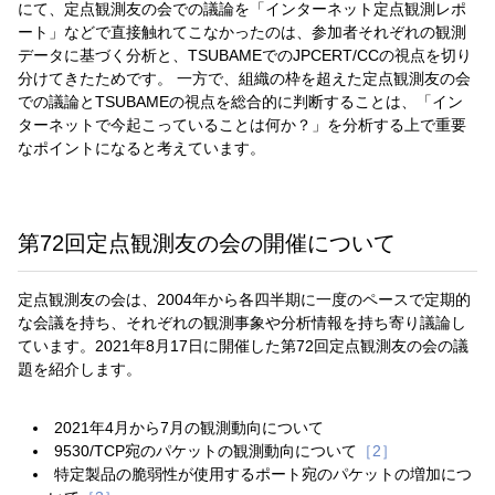
にて、定点観測友の会での議論を「インターネット定点観測レポ
ート」などで直接触れてこなかったのは、参加者それぞれの観測
データに基づく分析と、TSUBAMEでのJPCERT/CCの視点を切り
分けてきたためです。 一方で、組織の枠を超えた定点観測友の会
での議論とTSUBAMEの視点を総合的に判断することは、「イン
ターネットで今起こっていることは何か？」を分析する上で重要
なポイントになると考えています。
第72回定点観測友の会の開催について
定点観測友の会は、2004年から各四半期に一度のペースで定期的
な会議を持ち、それぞれの観測事象や分析情報を持ち寄り議論し
ています。2021年8月17日に開催した第72回定点観測友の会の議
題を紹介します。
2021年4月から7月の観測動向について
9530/TCP宛のパケットの観測動向について
［2］
特定製品の脆弱性が使用するポート宛のパケットの増加につ