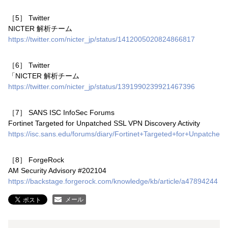
［5］
Twitter
NICTER 解析チーム
https://twitter.com/nicter_jp/status/1412005020824866817
［6］
Twitter
「NICTER 解析チーム
https://twitter.com/nicter_jp/status/1391990239921467396
［7］
SANS ISC InfoSec Forums
Fortinet Targeted for Unpatched SSL VPN Discovery Activity
https://isc.sans.edu/forums/diary/Fortinet+Targeted+for+Unpatche
［8］
ForgeRock
AM Security Advisory #202104
https://backstage.forgerock.com/knowledge/kb/article/a47894244
メール