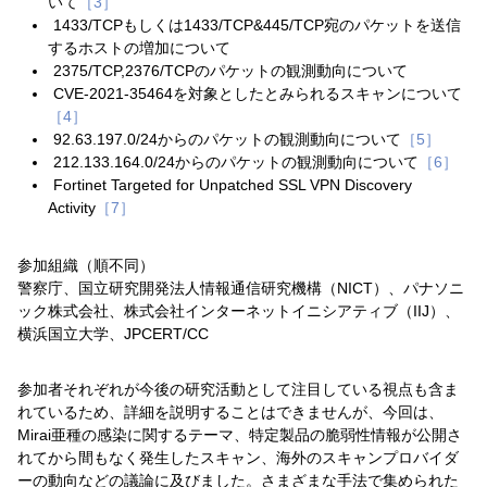
いて
［3］
1433/TCPもしくは1433/TCP&445/TCP宛のパケットを送信
するホストの増加について
2375/TCP,2376/TCPのパケットの観測動向について
CVE-2021-35464を対象としたとみられるスキャンについて
［4］
92.63.197.0/24からのパケットの観測動向について
［5］
212.133.164.0/24からのパケットの観測動向について
［6］
Fortinet Targeted for Unpatched SSL VPN Discovery
Activity
［7］
参加組織（順不同）
警察庁、国立研究開発法人情報通信研究機構（NICT）、パナソニ
ック株式会社、株式会社インターネットイニシアティブ（IIJ）、
横浜国立大学、JPCERT/CC
参加者それぞれが今後の研究活動として注目している視点も含ま
れているため、詳細を説明することはできませんが、今回は、
Mirai亜種の感染に関するテーマ、特定製品の脆弱性情報が公開さ
れてから間もなく発生したスキャン、海外のスキャンプロバイダ
ーの動向などの議論に及びました。さまざまな手法で集められた