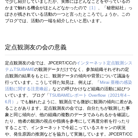
で少し紹介していましたが、実際にはどんなことをやっているの
かまで触れる機会がほとんどなかったので
［1］
、「秘密結社」っ
ぽさが残されている活動の一つと言ったところでしょうか。この
ブログでは、活動の一端を紹介したいと思います。
定点観測友の会の意義
定点観測友の会では、JPCERT/CCの
インターネット定点観測シス
テムTSUBAME
の観測データだけでなく、参加組織それぞれの定
点観測の結果をもとに、観測データの傾向や背景について議論を
行っています。こうして得た知見は、例えば、「
Mirai 亜種の感染
活動に関する注意喚起
」などの呼びかけなど組織の活動に結びつ
いています。 ブログ「
TSUBAMEレポート Overflow（2021年4～
6月）
」でも触れたように、観測点でも微妙に観測の傾向に差があ
ることがあります。定点観測友の会では、自分たちが観測した事
象と同じ傾向が、他の組織の複数のデータでみられるかを確認し
たり、他者の観測の視点や指摘を参考にして再度分析を行ったり
することで、インターネットで今起こっているスキャンの状況
や、発生原因の推測などを協力して実施しています。JPCERT/CC